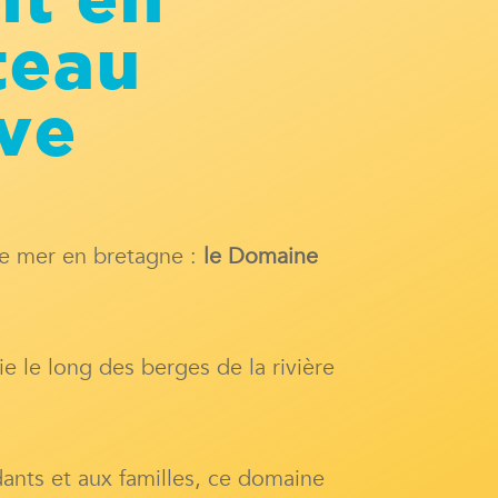
t en
teau
uve
de mer en bretagne :
le Domaine
ie le long des berges de la rivière
ants et aux familles, ce domaine