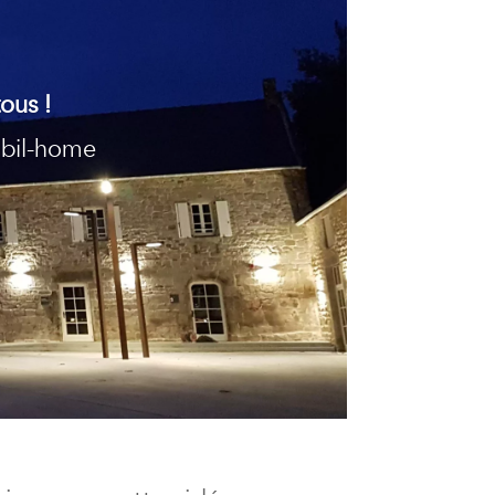
ous !
bil-home